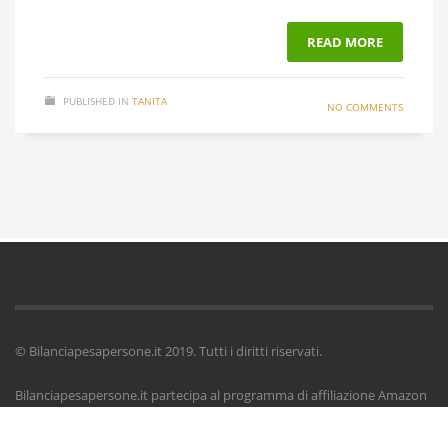
READ MORE
PUBLISHED IN
TANITA
NO COMMENTS
© Bilanciapesapersone.it 2019. Tutti i diritti riservati.
Bilanciapesapersone.it partecipa al programma di affiliazione Amazon
EU Associates Programme, un programma di affiliazione che permette
a siti web di guadagnare attraverso commissioni tramite l’advertising e