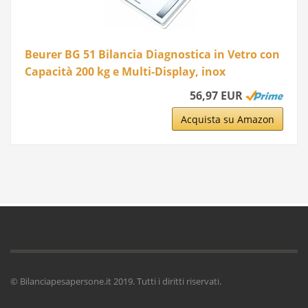
Beurer BG 51 Bilancia Diagnostica in Vetro con
Capacità 200 kg e Multi-Display, inox
56,97 EUR
Acquista su Amazon
© Bilanciapesapersone.it 2019. Tutti i diritti riservati.